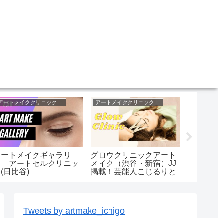
アートメイククリニック東京
アートメイククリニック東京
アートメイクギャラリ
グロウクリニックアート
トイト
ー アートセルクリニッ
メイク（渋谷・新宿）JJ
池袋 
(日比谷)
掲載！芸能人こじるりと
脱毛
加護亜依
Tweets by artmake_ichigo