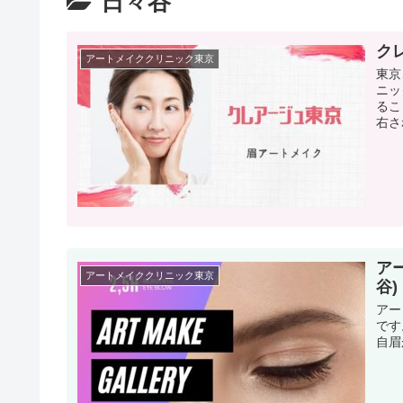
日々谷
ク
アートメイククリニック東京
東京
ニッ
るこ
右さ
ア
アートメイククリニック東京
谷)
アー
です
自眉