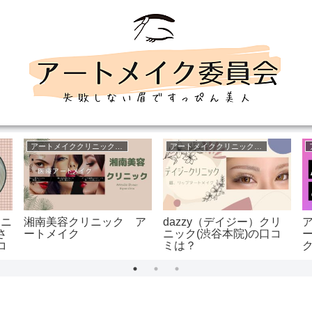
アートメイククリニック大阪
アートメイククリニック東京
リニ
湘南美容クリニック ア
dazzy（デイジー）クリ
さ
ートメイク
ニック(渋谷本院)の口コ
コ
ミは？
ク
)