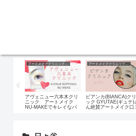
アートメイククリニック東京
アートメイククリニック東京
アートメイククリニック東京
ークリニ
アヴェニュー六本木クリ
ビアンカ(BIANCA)ク
・そわんわ
ニック アートメイク
ック GYUTAE(ギュテ)
ートメイ
NU-MAKEでキレイなパ
ん絶賛アートメイク口
ウダー眉
ミあり (表参道、銀座