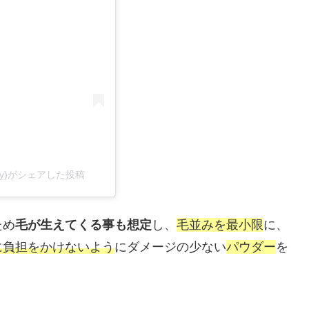
ery)がシェアした投稿
ため
毛が生えてくる事も想定
し、
毛並みを最小限
に、
に負担をかけないよう
にダメージの少ない
パウダー
を