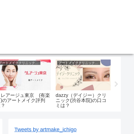
アートメイククリニック東京
アートメイククリニック東京
クレアージュ東京 (有楽
dazzy（デイジー）クリ
CLAI
町)のアートメイク評判
ニック(渋谷本院)の口コ
(渋谷
は？
ミは？
佐々木
り
Tweets by artmake_ichigo