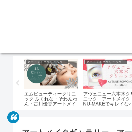
アートメイククリニック東京
アートメイククリニック東京
アートメイククリニック東京
CA)クリニ
エムビューティークリニ
アヴェニュー六本木ク
ギュテ)さ
ック ふくれな・そわんわ
ニック アートメイ
イク口コ
ん・古川優香アートメイ
NU-MAKEでキレイな
、銀座)
ク(新宿)
ウダー眉