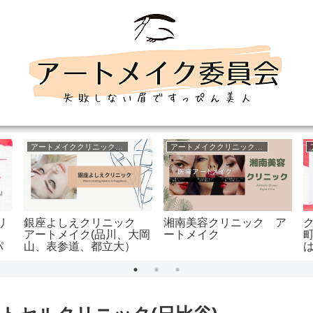
アートメイククリニック東京
アートメイククリニック大阪
リ
銀座よしえクリニック
湘南美容クリニック ア
ク
アートメイク(品川、大岡
ートメイク
パ
山、表参道、都立大）