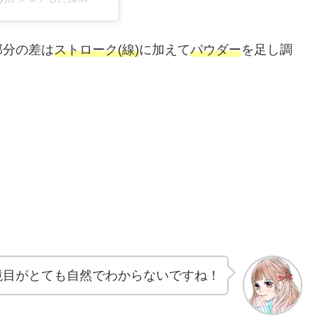
部分の差は
ストローク(線)
に加えて
パウダー
を足し調
境目がとても自然でわからないですね！