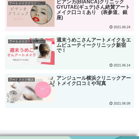
ビアンカ(BIANCA)クリニック
アートメイククリニック東京
GYUTAE(ギュテ)さん絶賛アート
メイク口コミあり (表参道、銀
座)
2021.06.24
週末うめこさんアートメイクをエ
アートメイククリニック東京
ムビューティークリニック新宿
で！
2021.06.14
アンジュール横浜クリニックアー
アートメイク横浜
トメイク口コミや写真
2021.06.09