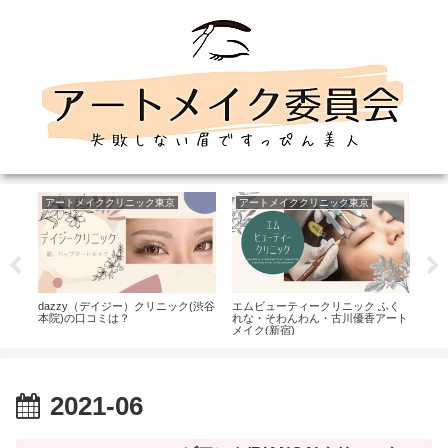
アートメイククリニック東京
アートメイククリニック東京
ア
ーパ
dazzy（デイジー）クリニック(渋谷
エムビューティークリニック ふく
ダリ
本院)の口コミは？
れな・そわんわん・古川優香アート
MR
メイク(新宿)
コミ
2021-06